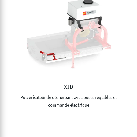
BROYAGE D'HERBE SUR DE GRANDES SURFACES
BROYAGE D'ARBUSTES ET DE BRANCHES
BROYAGE DU BOIS
ENTRETIEN DES COURS D'EAU
BROYAGE DE PIERRES
PUISSANCE NOMINALE
ch
LARGEUR DE TRAVAIL
XID
cm
Pulvérisateur de désherbant avec buses réglables et
commande électrique