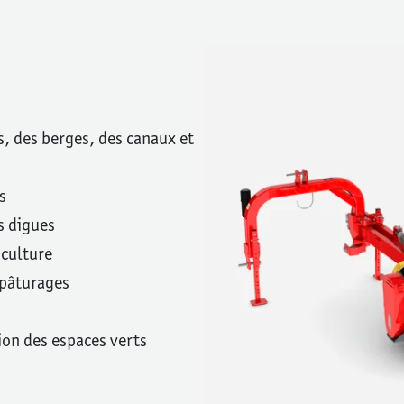
s, des berges, des canaux et
s
s digues
iculture
 pâturages
ion des espaces verts