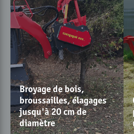
Broyage de bois,
broussailles, élagages
jusqu'à 20 cm de
diamètre