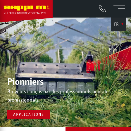
FR
Pionniers
Broyeurs conçus par des professionnels pour des
professionnels
APPLICATIONS