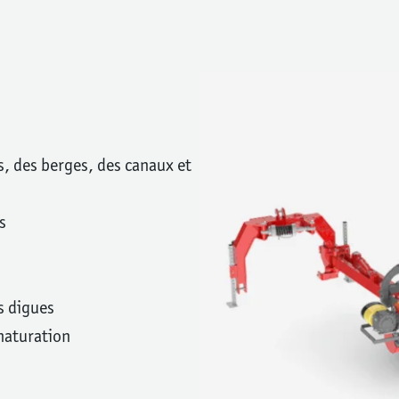
s, des berges, des canaux et
s
s digues
enaturation