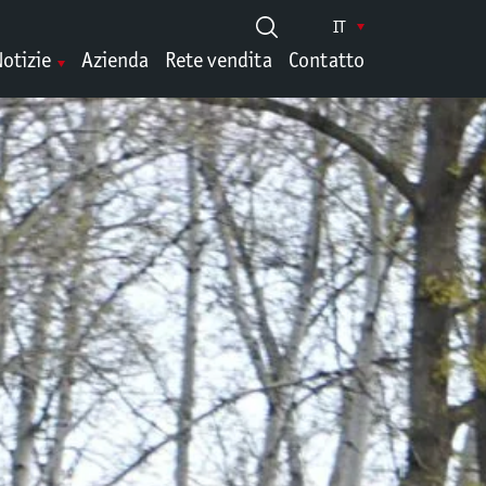
IT
otizie
Azienda
Rete vendita
Contatto