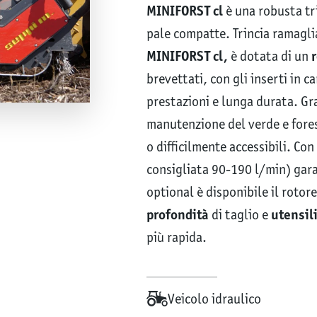
MINIFORST cl
è una robusta tri
pale compatte. Trincia ramaglia
MINIFORST cl,
è dotata di un
r
brevettati, con gli inserti in 
prestazioni e lunga durata. Gr
manutenzione del verde e forest
o difficilmente accessibili. Con
consigliata 90-190 l/min) gara
optional è disponibile il roto
profondità
di taglio e
utensil
più rapida.
Veicolo idraulico