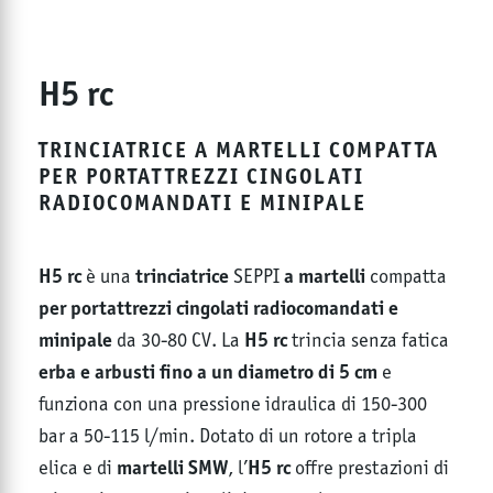
H5 rc
TRINCIATRICE A MARTELLI COMPATTA
PER PORTATTREZZI CINGOLATI
RADIOCOMANDATI E MINIPALE
H5 rc
trinciatrice
a martelli
è una
SEPPI
compatta
per portattrezzi cingolati radiocomandati e
minipale
H5 rc
da 30-80 CV. La
trincia senza fatica
erba e arbusti fino a un diametro di 5 cm
e
funziona con una pressione idraulica di 150-300
bar a 50-115 l/min. Dotato di un rotore a tripla
martelli SMW
H5 rc
elica e di
, l’
offre prestazioni di