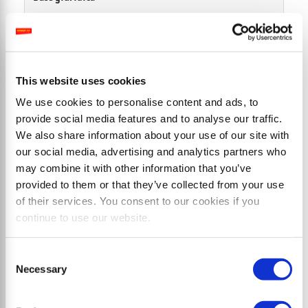
Consenso dell’interessato (art. 6 comma 1 lett. a) GDPR
2016/679).
This website uses cookies
Natura del conferimento
We use cookies to personalise content and ads, to
provide social media features and to analyse our traffic.
Il conferimento dei dati è facoltativo.
We also share information about your use of our site with
our social media, advertising and analytics partners who
may combine it with other information that you’ve
Conseguenze del mancato conferimento
provided to them or that they’ve collected from your use
of their services. You consent to our cookies if you
Il mancato conferimento dei dati comporterà unicamente
continue to use our website.
l’impossibilità di ricevere comunicazioni commerciali.
Consent
Tempo di conservazione
Necessary
Selection
7 anni.