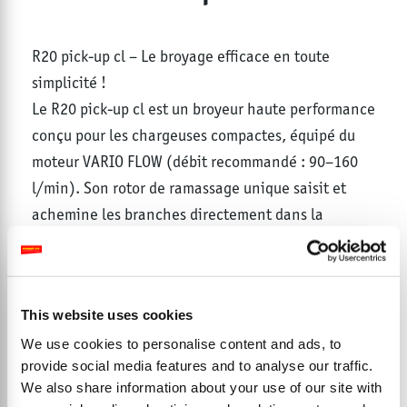
R20 pick-up cl – Le broyage efficace en toute
simplicité !
Le R20 pick-up cl est un broyeur haute performance
conçu pour les chargeuses compactes, équipé du
moteur VARIO FLOW (débit recommandé : 90–160
l/min). Son rotor de ramassage unique saisit et
achemine les branches directement dans la
chambre de rotation, où la technologie RIC (Radial
Interference Cutting) avec des profils résistants à
l’usure et des outils en carbure MINI TIP RIC assure
This website uses cookies
un broyage rapide et précis. Le résultat ? Un paillis
We use cookies to personalise content and ads, to
fin qui se décompose rapidement, améliorant ainsi
provide social media features and to analyse our traffic.
la qualité du sol et l’efficacité des opérations
We also share information about your use of our site with
agricoles. Parfait pour les vergers, les plantations