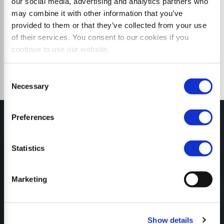
our social media, advertising and analytics partners who
d’agrumes, les oliveraies et la culture des fruits à
may combine it with other information that you’ve
coque.
provided to them or that they’ve collected from your use
of their services. You consent to our cookies if you
Découvrez comment le R20 Pick-up Cl transforme
continue to use our website.
les gros déchets de taille en un paillis précieux –
puissant, efficace et fiable !
Consent
Necessary
Selection
Preferences
Statistics
MY SEPPI
Marketing
CONFIGURATEUR
Show details