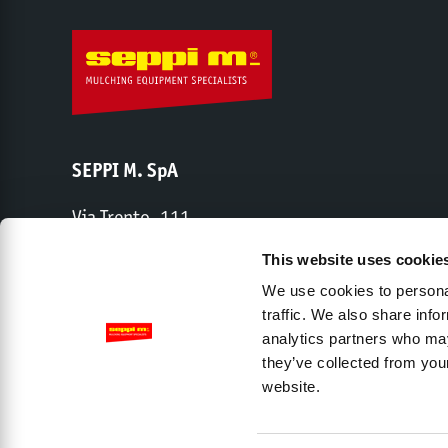
SEPPI M. SpA
Via Trento, 111
I-38017 Mezzolombardo (TN)
This website uses cookie
+39 0461 178 75 00
We use cookies to personal
traffic. We also share info
analytics partners who may
Cap. soc. 2 000 000 euros I.V. - C.C.I.A.A. Trente - R.E.A. 
they’ve collected from you
website.
Entreprise
Revendeurs
Contact
Privacy Poli
Accessibility View Options