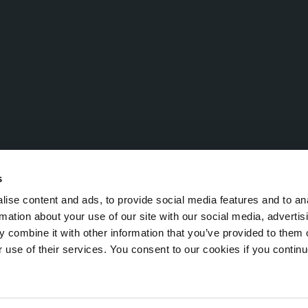
s
ise content and ads, to provide social media features and to an
rmation about your use of our site with our social media, advertis
 combine it with other information that you’ve provided to them o
TN 221532 - N° de TVA : IT 02677930212
r use of their services. You consent to our cookies if you continu
cy
Mentions légales
Cookie Policy