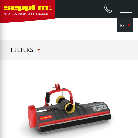
ES
FILTERS
TODOS
TRITURADORAS DE MARTILLOS
TRITURADORAS DESPLAZABLES
TRITURADORAS DE CUCHILLAS GIRATORIAS
ACCESORIOS PARA EL MANTENIMIENTO BAJO HILERAS
TRITURADORAS FORESTALES
TRITURADORAS Y TRITURADORAS DE PIEDRAS PARA
MINICARGADORAS
TRITURADORAS FORESTALES CON TRANSMISIÓN
HIDRÁULICA