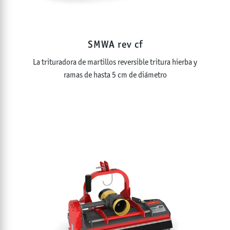
TRITURADORAS PARA EXCAVADORAS
FRESADORAS MULTIFUNCIONALES
SMWA rev cf
TRITURADORAS DE PIEDRAS
FRESADORAS DE TOCONES Y RAÍCES
La trituradora de martillos reversible tritura hierba y
ramas de hasta 5 cm de diámetro
VEHÍCULOS SOBRE ORUGAS E IMPLEMENTOS
TRITURADORAS PICK-UP
TRITURADORES CON DISPOSITIVO DE CARGA
MARTILLOS Y HERRAMIENTAS
POTENCIA
0 - 500
CV
ANCHO DE TRABAJO
0 - 800
cm