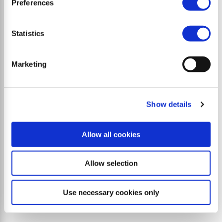
Preferences
Statistics
Marketing
Show details
Allow all cookies
S9 multipla
La combinación para grandes superficies de 2-3
Allow selection
trituradoras alcanza una anchura de trabajo de hasta
8 metros.
Use necessary cookies only