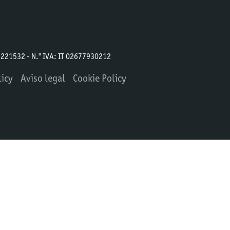
TN 221532 - N.º IVA: IT 02677930212
licy
Aviso legal
Cookie Policy