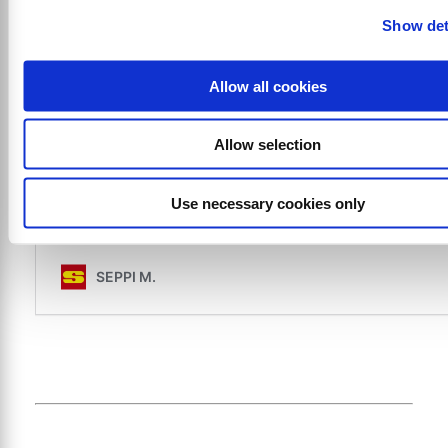
Whistleblowing
Show det
Allow all cookies
Para información relativa a los canales de
denuncia (whistleblowing), consulte la página
Allow selection
correspondiente:
Use necessary cookies only