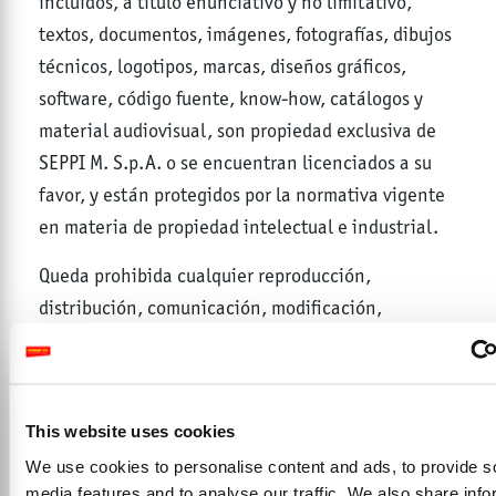
incluidos, a título enunciativo y no limitativo,
textos, documentos, imágenes, fotografías, dibujos
técnicos, logotipos, marcas, diseños gráficos,
software, código fuente, know-how, catálogos y
material audiovisual, son propiedad exclusiva de
SEPPI M. S.p.A. o se encuentran licenciados a su
favor, y están protegidos por la normativa vigente
en materia de propiedad intelectual e industrial.
Queda prohibida cualquier reproducción,
distribución, comunicación, modificación,
publicación, transmisión o utilización, total o
parcial, de los contenidos del Sitio sin el
consentimiento previo por escrito de SEPPI M.
This website uses cookies
S.p.A., salvo en los casos permitidos por la ley.
We use cookies to personalise content and ads, to provide s
media features and to analyse our traffic. We also share info