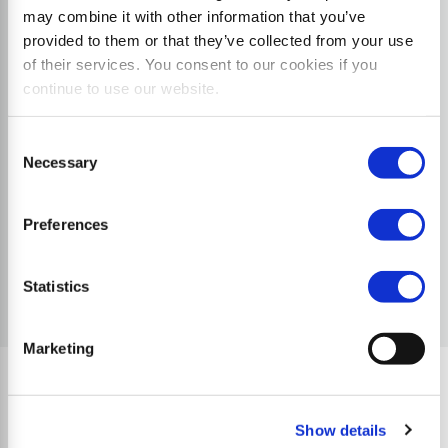
may combine it with other information that you’ve
provided to them or that they’ve collected from your use
Applicazioni
of their services. You consent to our cookies if you
continue to use our website.
Silvicoltura
Consent
Fresatura del legno
Necessary
Selection
Frantumazione di ceppi
Fresatura di ceppaie
Preferences
Trinciatura di sottobosco e ramaglia
Statistics
Marketing
Scegliete tra le altre Martelli
Show details