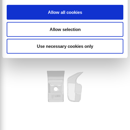
e utensili
Allow all cookies
Allow selection
PIÙ PICCOLO
PIÙ GRANDE
Use necessary cookies only