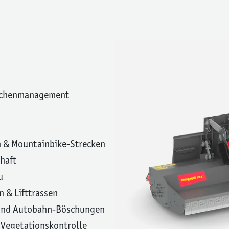
lächenmanagement
 & Mountainbike-Strecken
haft
u
 & Lifttrassen
 und Autobahn-Böschungen
 Vegetationskontrolle