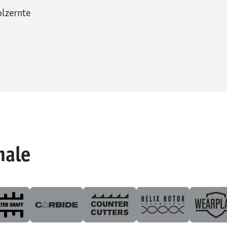
olzernte
male