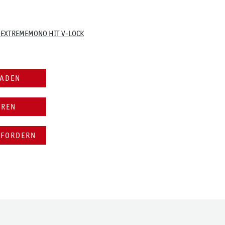
 EXTREME
MONO HIT V-LOCK
LADEN
EREN