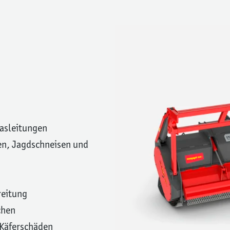
Gasleitungen
en, Jagdschneisen und
reitung
chen
 Käferschäden