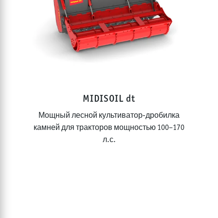
МУЛЬЧЕРЫ И КАМНЕДРОБИЛКИ ДЛЯ
МИНИПОГРУЗЧИКОВ
ЛЕСНОЙ МУЛЬЧЕР С ГИДРАВЛИЧЕСКИМ
ПРИВОДОМ
МУЛЬЧЕРЫ ДЛЯ ЭКСКАВАТОРОВ
МНОГОФУНКЦИОНАЛЬНЫЕ ФРЕЗЫ
КАМНЕДРОБИЛКИ
MIDISOIL dt
ИЗМЕЛЬЧИТЕЛЬ ПНЕЙ И КОРНЕЙ
САМОХОДНЫЕ ГУСЕНИЧНЫЕ МУЛЬЧЕРЫ
Мощный лесной культиватор-дробилка
камней для тракторов мощностью 100–170
МУЛЬЧЕРЫ С ПОДБОРЩИКОМ
л.с.
МУЛЬЧЕРЫ С УСТРОЙСТВОМ СБОРА
МОЛОТКИ И ИНСТРУМЕНТЫ
НОМИНАЛЬНАЯ МОЩНОСТЬ
0 - 500
л.с.