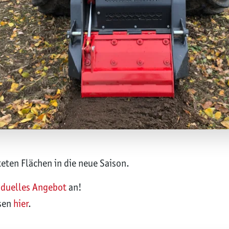
teten Flächen in die neue Saison.
iduelles Angebot
an!
äsen
hier
.